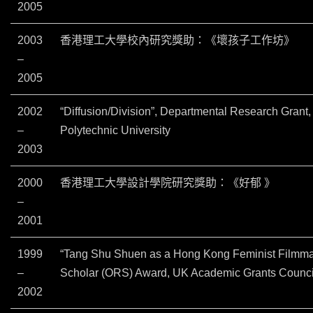
2005
2003
香港理工大學校內研究獎助：《壞孩子工作坊》
–
2005
2002
“Diffusion/Division”, Departmental Research Grant
–
Polytechnic University
2003
2000
香港理工大學設計學院研究獎助：《好郁 》
–
2001
1999
“Tang Shu Shuen as a Hong Kong Feminist Filmma
–
Scholar (ORS) Award, UK Academic Grants Counci
2002