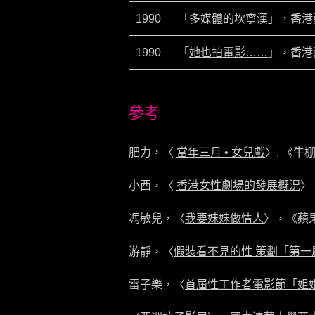
1990
「多媒體的坎寧漢」，香港
1990
「
她也拍電影……
」，香港
參考
肥力，〈
當年三月 • 女兒戲
〉, 《牛
小西，〈
香港女性劇場的發展概況
〉
馮敏兒，〈
我要妹妹做情人
〉，《蘋果
游靜，〈
假裝看不見的性 策劃「第
雷子樂，〈
首屆性工作者電影節「姐