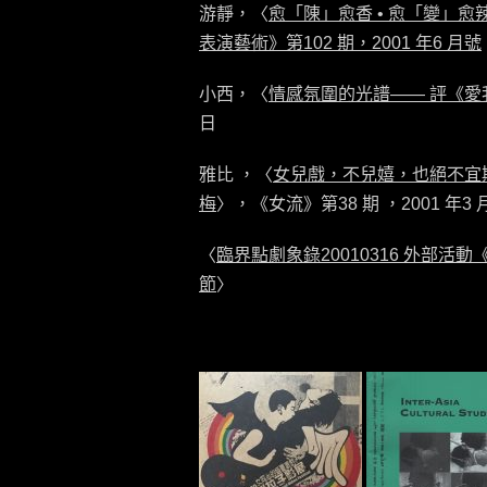
游靜，〈
愈「陳」愈香 • 愈「變」愈辣—
表演藝術》第102 期，2001 年6 月號
小西，〈
情感氛圍的光譜—— 評《愛我
日
雅比 ，〈
女兒戲，不兒嬉，也絕不宜
梅
〉，《女流》第38 期 ，2001 年3 
〈
臨界點劇象錄20010316 外部
節
〉