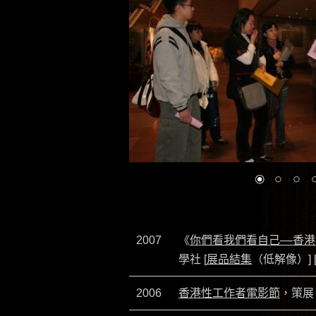
2007
《
你們看我們看自己––香
學社 [
展品結集
（低解像）] 
2006
香港性工作者電影節
，策展