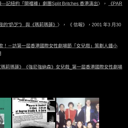
記紐約「開襠褲」劇團Split Britches 香港演出
〉，
《PAR
的“奶芝”》 與《瑪莉瑪蓮》
〉， 《 信報》，2001 年3 月30
欺！－訪第一屆香港國際女性劇場節「女兒戲」策劃人鍾小
月
活動《瑪莉瑪蓮》《強尼強納森》女兒戲_第一屆香港國際女性劇場