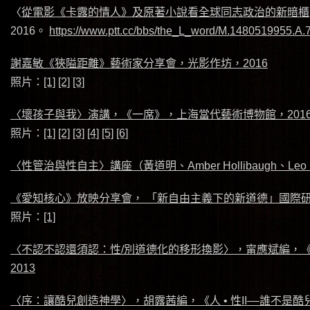
〈
從電影《卡露的情人》及原著小說看全球同志政治的新暗櫃
2016。
https://www.ptt.cc/bbs/the_L_word/M.1480519955.A.
謝嘉敏《狹隘距離》藝術家分享會，光影作坊，2016
照片：
[1]
[2]
[3]
〈壞孩子與我〉演講，《一席》，上海當代藝術博物館，201
照片：
[1]
[2]
[3]
[4]
[5]
[6]
〈性管治與性自主〉講座（黃道明、Amber Hollibaugh、L
《愛知核心》放映分享會， 「新自由主義下的新道德」國際研
照片：
[1]
〈不認不認還須認：性/別道德化的移形換影〉，甯應斌編，《
2013
〈序：讓酷兒創造神學〉，胡露茜編，《人 • 性II––誰不是