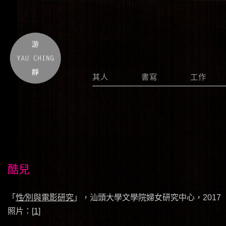
其人
書寫
工作
酷兒
「
性∕別與電影研究
」，汕頭大學文學院婦女研究中心，2017
照片：[
1
]