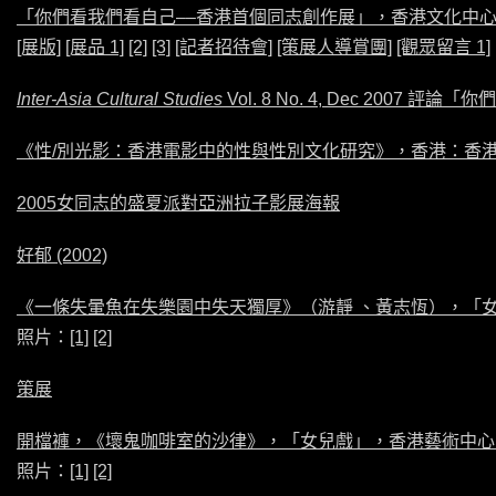
「你們看我們看自己––香港首個同志創作展」，香港文化中心，
[展版]
[展品 1]
[2]
[3]
[記者招待會]
[策展人導賞團]
[觀眾留言 1]
Inter-Asia Cultural Studies
Vol. 8 No. 4, Dec 200
《性/別光影：香港電影中的性與性別文化研究》，香港：香港
2005女同志的盛夏派對亞洲拉子影展海報
好郁 (2002)
《一條失暈魚在失樂園中失天獨厚》（游靜 、黃志恆），「女
照片：
[1]
[2]
策展
開檔褲，《壞鬼咖啡室的沙律》，「女兒戲」，香港藝術中心，
照片：
[1]
[2]